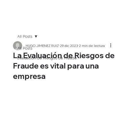
All Posts
HUGO JIMENEZ RUIZ
29 dic 2023
2 min de lectura
All Posts
La Evaluación de Riesgos de
Evaluación de Riesgos de Fraude
Fraude es vital para una
empresa