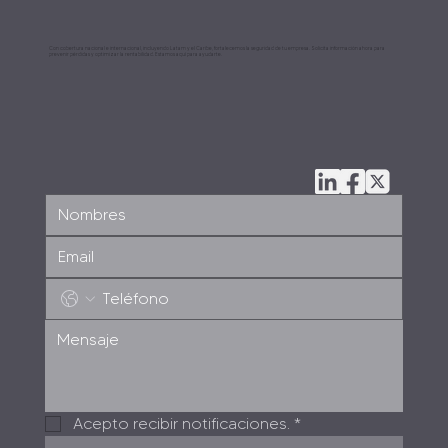
Con cobertura nacional e internacional, incluyendo Latam y el Caribe, fortalecemos la seguridad de tu empresa. Solicita información ahora para
prevenir pérdidas y optimizar la rentabilidad. Estamos aquí para ayudarte.
Acepto recibir notificaciones.
*